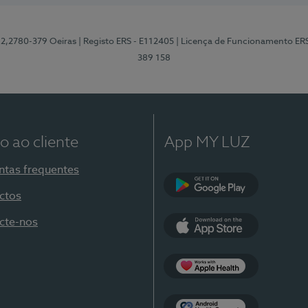
12,2780-379 Oeiras
| Registo ERS - E112405
| Licença de Funcionamento ER
389 158
o ao cliente
App MY LUZ
ntas frequentes
ctos
Google Play
cte-nos
App Store
Apple Health