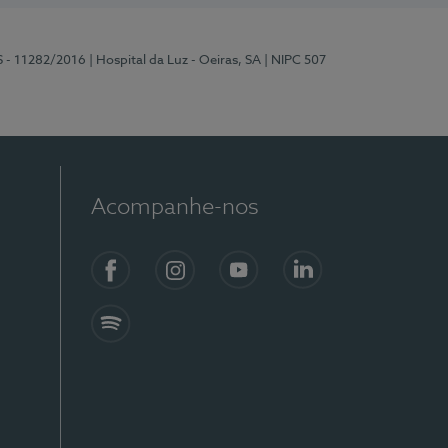
S - 11282/2016
| Hospital da Luz - Oeiras, SA
| NIPC 507
Acompanhe-nos
Facebook
Instagram
YouTube
LinkedIn
Spotify