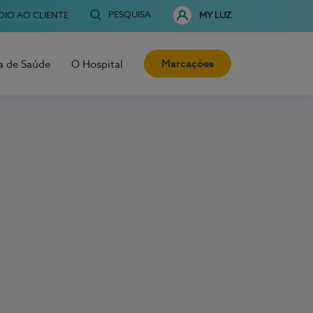
PESQUISA
OIO AO CLIENTE
MY LUZ
Marcações
a de Saúde
O Hospital