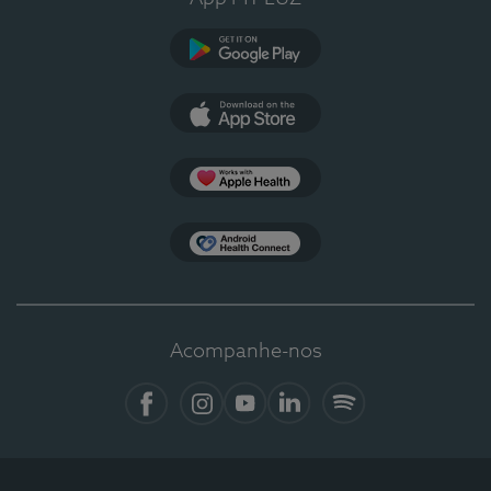
Google Play
App Store
Apple Health
Health Connect
Acompanhe-nos
Facebook
Instagram
YouTube
LinkedIn
Spotify