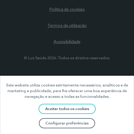
Política de cookies
Termos de utilização
Acessibilidade
© Luz Saúde 2026. Todos os direitos reservados.
Este website utiliza cookies estritamente necessários, analíticos e de
marketing e publicidade, para lhe oferecer uma boa experiência de
navegação e acesso a todas as funcionalidades.
Aceitar todos os cookies
Configurar preferências