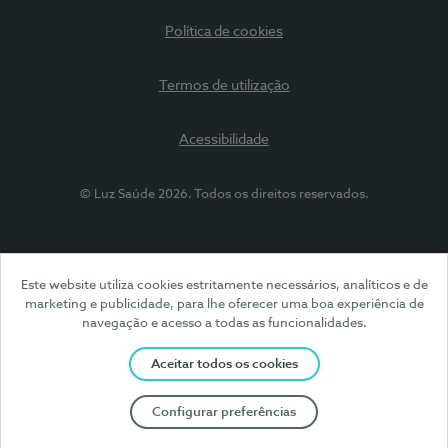
Política de cookies
Termos de utilização
Acessibilidade
© Luz Saúde 2026. Todos os direitos reservados.
Este website utiliza cookies estritamente necessários, analíticos e de
marketing e publicidade, para lhe oferecer uma boa experiência de
navegação e acesso a todas as funcionalidades.
Aceitar todos os cookies
Configurar preferências