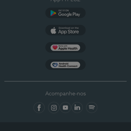
Google Play
App Store
Apple Health
Health Connect
Acompanhe-nos
Facebook
Instagram
YouTube
LinkedIn
Spotify