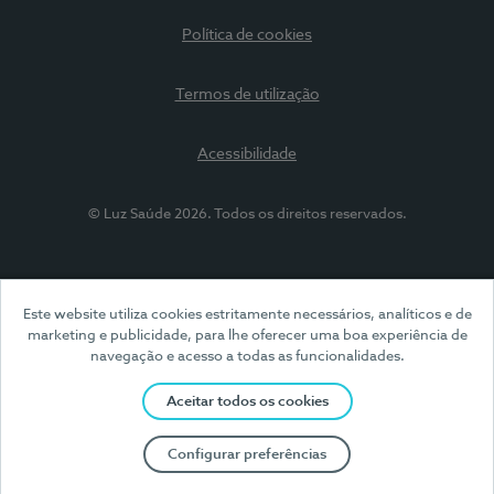
Política de cookies
Termos de utilização
Acessibilidade
© Luz Saúde 2026. Todos os direitos reservados.
Este website utiliza cookies estritamente necessários, analíticos e de
marketing e publicidade, para lhe oferecer uma boa experiência de
navegação e acesso a todas as funcionalidades.
Aceitar todos os cookies
Configurar preferências