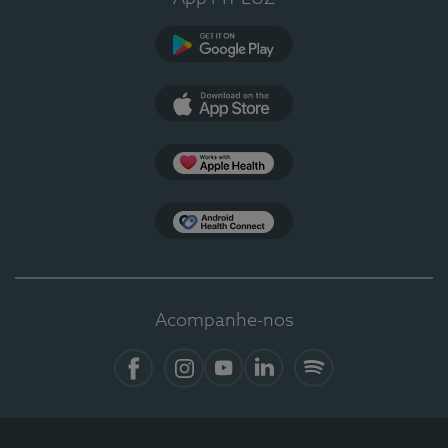
Google Play
App Store
Apple Health
Health Connect
Acompanhe-nos
Facebook
Instagram
YouTube
LinkedIn
Spotify