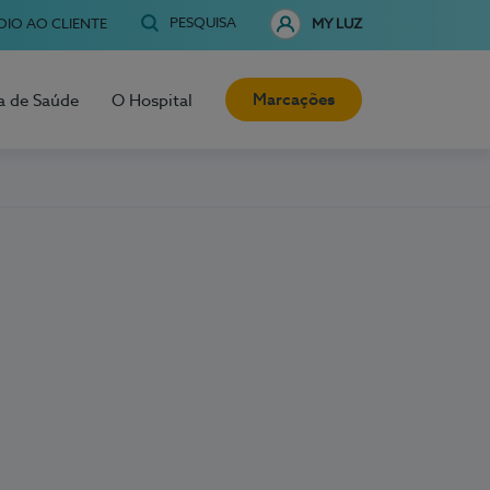
PESQUISA
OIO AO CLIENTE
MY LUZ
Marcações
a de Saúde
O Hospital