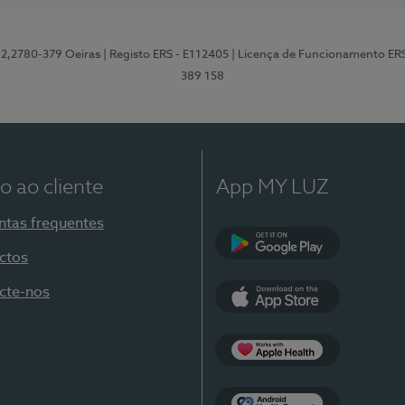
12,2780-379 Oeiras
| Registo ERS - E112405
| Licença de Funcionamento ER
389 158
o ao cliente
App MY LUZ
ntas frequentes
ctos
Google Play
cte-nos
App Store
Apple Health