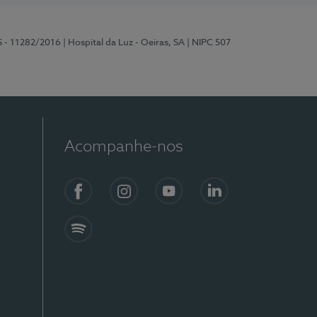
S - 11282/2016
| Hospital da Luz - Oeiras, SA
| NIPC 507
Acompanhe-nos
Facebook
Instagram
YouTube
LinkedIn
Spotify