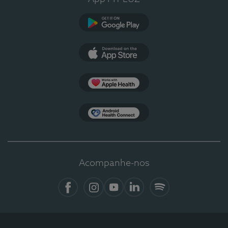
Google Play
App Store
Apple Health
Health Connect
Acompanhe-nos
Facebook
Instagram
YouTube
LinkedIn
Spotify