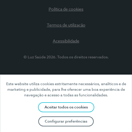
Política de cookies
Termos de utilização
Acessibilidade
© Luz Saúde 2026. Todos os direitos reservados.
Este website utiliza cookies estritamente necessários, analíticos e de
marketing e publicidade, para lhe oferecer uma boa experiência de
navegação e acesso a todas as funcionalidades.
Aceitar todos os cookies
Configurar preferências