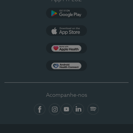
Google Play
App Store
Apple Health
Health Connect
Acompanhe-nos
Facebook
Instagram
YouTube
LinkedIn
Spotify