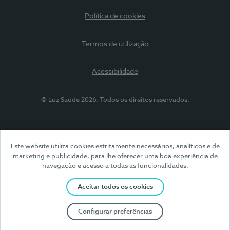
Política de cookies
Termos de utilização
Acessibilidade
© Luz Saúde 2026. Todos os direitos reservados.
Este website utiliza cookies estritamente necessários, analíticos e de
marketing e publicidade, para lhe oferecer uma boa experiência de
navegação e acesso a todas as funcionalidades.
Aceitar todos os cookies
Configurar preferências