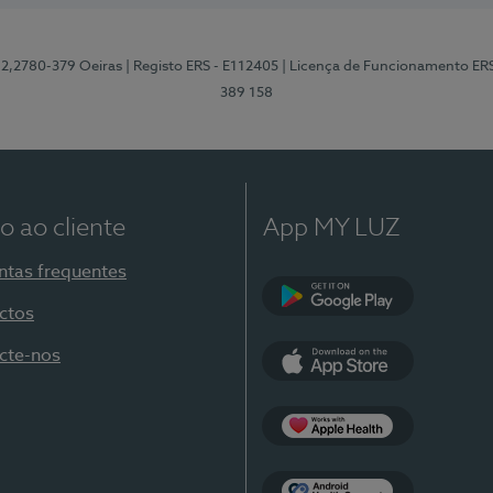
12,2780-379 Oeiras
| Registo ERS - E112405
| Licença de Funcionamento ER
389 158
o ao cliente
App MY LUZ
ntas frequentes
ctos
Google Play
cte-nos
App Store
Apple Health