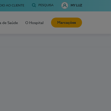
PESQUISA
OIO AO CLIENTE
MY LUZ
Marcações
a de Saúde
O Hospital