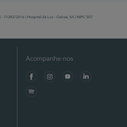
S - 11282/2016
| Hospital da Luz - Oeiras, SA
| NIPC 507
Acompanhe-nos
Facebook
Instagram
YouTube
LinkedIn
Spotify