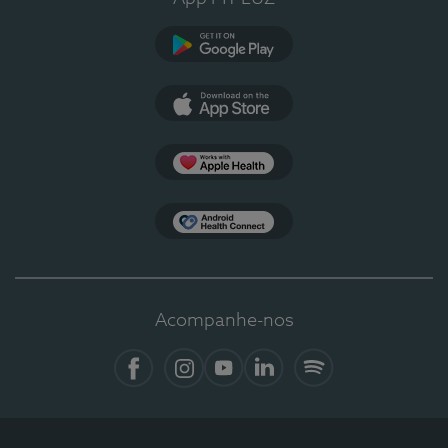
Google Play
App Store
Apple Health
Health Connect
Acompanhe-nos
Facebook
Instagram
YouTube
LinkedIn
Spotify