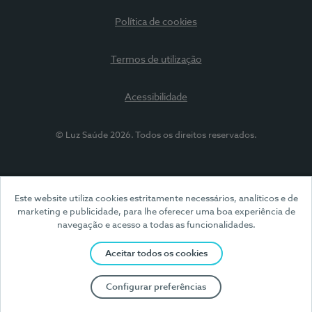
Política de cookies
Termos de utilização
Acessibilidade
© Luz Saúde 2026. Todos os direitos reservados.
Este website utiliza cookies estritamente necessários, analíticos e de
marketing e publicidade, para lhe oferecer uma boa experiência de
navegação e acesso a todas as funcionalidades.
Aceitar todos os cookies
Configurar preferências