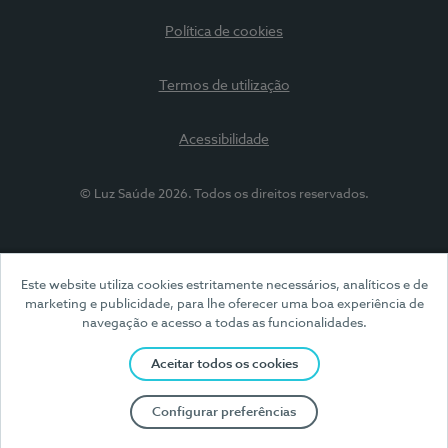
Política de cookies
Termos de utilização
Acessibilidade
© Luz Saúde 2026. Todos os direitos reservados.
Este website utiliza cookies estritamente necessários, analíticos e de
marketing e publicidade, para lhe oferecer uma boa experiência de
navegação e acesso a todas as funcionalidades.
Aceitar todos os cookies
Configurar preferências