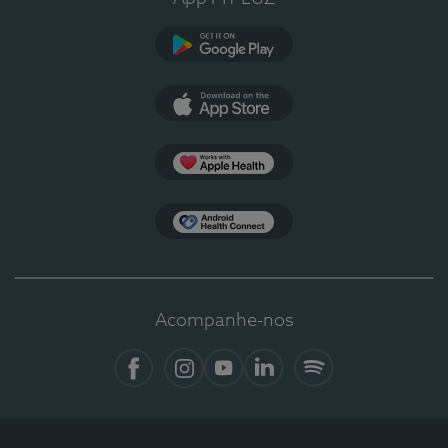
Google Play
App Store
Apple Health
Health Connect
Acompanhe-nos
Facebook
Instagram
YouTube
LinkedIn
Spotify