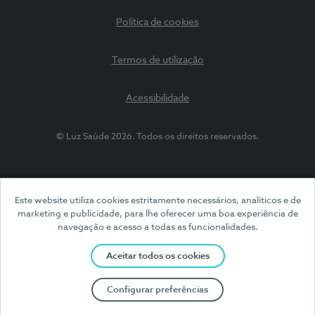
Política de cookies
Termos de utilização
Acessibilidade
© Luz Saúde 2026. Todos os direitos reservados.
Este website utiliza cookies estritamente necessários, analíticos e de
marketing e publicidade, para lhe oferecer uma boa experiência de
navegação e acesso a todas as funcionalidades.
Aceitar todos os cookies
Configurar preferências