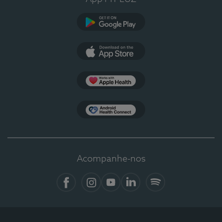
Google Play
App Store
Apple Health
Health Connect
Acompanhe-nos
Facebook
Instagram
YouTube
LinkedIn
Spotify