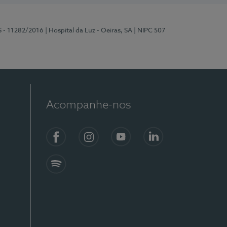
S - 11282/2016
| Hospital da Luz - Oeiras, SA
| NIPC 507
Acompanhe-nos
Facebook
Instagram
YouTube
LinkedIn
Spotify