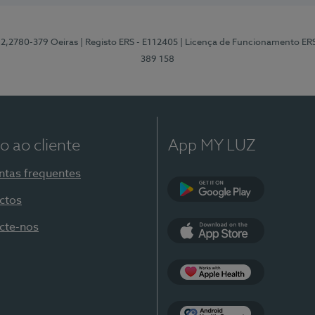
12,2780-379 Oeiras
| Registo ERS - E112405
| Licença de Funcionamento ER
389 158
o ao cliente
App MY LUZ
ntas frequentes
ctos
Google Play
cte-nos
App Store
Apple Health