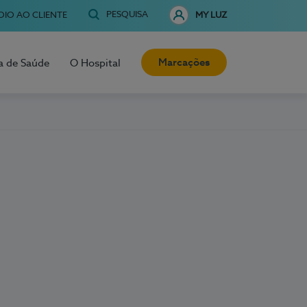
PESQUISA
OIO AO CLIENTE
MY LUZ
Marcações
a de Saúde
O Hospital