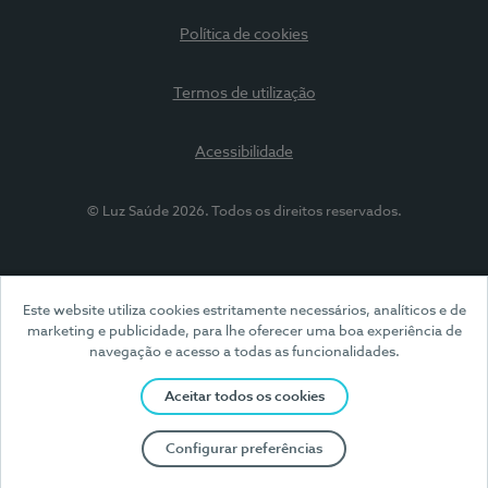
Política de cookies
Termos de utilização
Acessibilidade
© Luz Saúde 2026. Todos os direitos reservados.
Este website utiliza cookies estritamente necessários, analíticos e de
marketing e publicidade, para lhe oferecer uma boa experiência de
navegação e acesso a todas as funcionalidades.
Aceitar todos os cookies
Configurar preferências