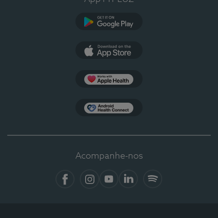
Google Play
App Store
Apple Health
Health Connect
Acompanhe-nos
Facebook
Instagram
YouTube
LinkedIn
Spotify