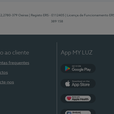
12,2780-379 Oeiras
| Registo ERS - E112405
| Licença de Funcionamento ER
389 158
o ao cliente
App MY LUZ
ntas frequentes
ctos
Google Play
cte-nos
App Store
Apple Health