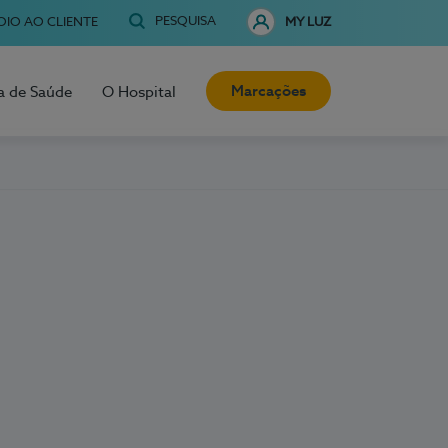
PESQUISA
OIO AO CLIENTE
MY LUZ
Marcações
a de Saúde
O Hospital