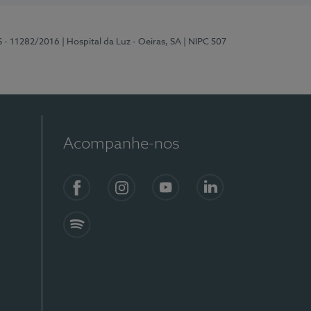
S - 11282/2016
| Hospital da Luz - Oeiras, SA
| NIPC 507
Acompanhe-nos
Facebook
Instagram
YouTube
LinkedIn
Spotify