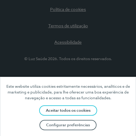
Política de cookies
Termos de utilização
Acessibilidade
© Luz Saúde 2026. Todos os direitos reservados.
Este website utiliza cookies estritamente necessários, analíticos e de
marketing e publicidade, para lhe oferecer uma boa experiência de
navegação e acesso a todas as funcionalidades.
Aceitar todos os cookies
Configurar preferências