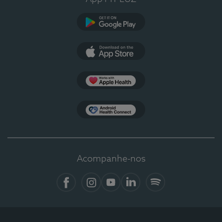
Google Play
App Store
Apple Health
Health Connect
Acompanhe-nos
Facebook
Instagram
YouTube
LinkedIn
Spotify