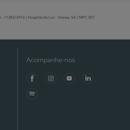
S - 11282/2016
| Hospital da Luz - Oeiras, SA
| NIPC 507
Acompanhe-nos
Facebook
Instagram
YouTube
LinkedIn
Spotify