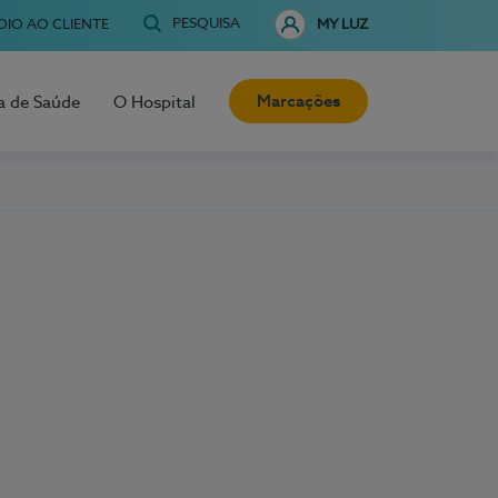
PESQUISA
OIO AO CLIENTE
MY LUZ
Marcações
a de Saúde
O Hospital