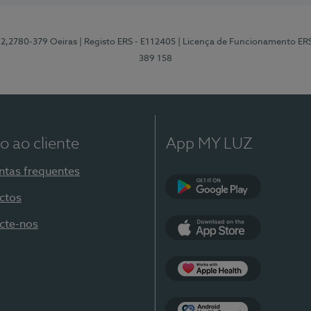
12,2780-379 Oeiras
| Registo ERS - E112405
| Licença de Funcionamento ER
389 158
o ao cliente
App MY LUZ
ntas frequentes
ctos
Google Play
cte-nos
App Store
Apple Health