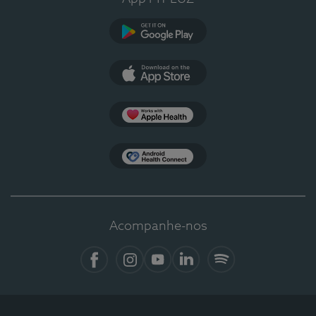
Google Play
App Store
Apple Health
Health Connect
Acompanhe-nos
Facebook
Instagram
YouTube
LinkedIn
Spotify