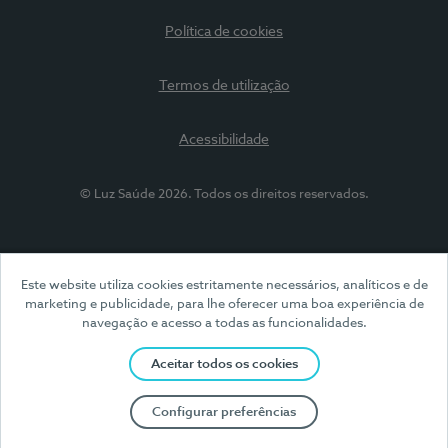
Política de cookies
Termos de utilização
Acessibilidade
© Luz Saúde 2026. Todos os direitos reservados.
Este website utiliza cookies estritamente necessários, analíticos e de
marketing e publicidade, para lhe oferecer uma boa experiência de
navegação e acesso a todas as funcionalidades.
Aceitar todos os cookies
Configurar preferências