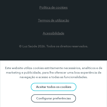
Política de cookies
Termos de utilização
Acessibilidade
© Luz Saúde 2026. Todos os direitos reservados.
Este website utiliza cookies estritamente necessários, analíticos e de
marketing e publicidade, para lhe oferecer uma boa experiência de
navegação e acesso a todas as funcionalidades.
Aceitar todos os cookies
Configurar preferências