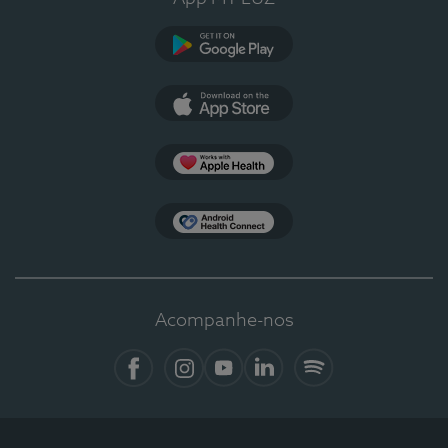
Google Play
App Store
Apple Health
Health Connect
Acompanhe-nos
Facebook
Instagram
YouTube
LinkedIn
Spotify