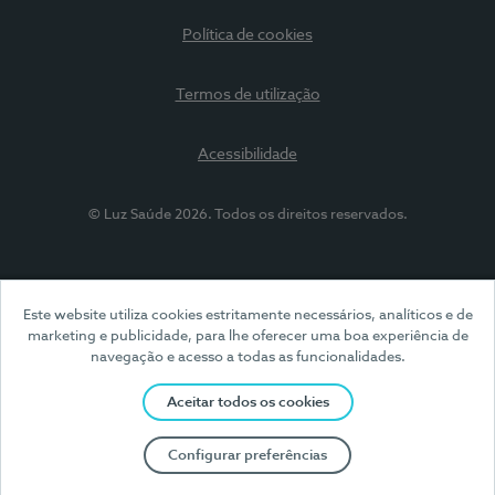
Política de cookies
Termos de utilização
Acessibilidade
© Luz Saúde 2026. Todos os direitos reservados.
Este website utiliza cookies estritamente necessários, analíticos e de
marketing e publicidade, para lhe oferecer uma boa experiência de
navegação e acesso a todas as funcionalidades.
Aceitar todos os cookies
Configurar preferências