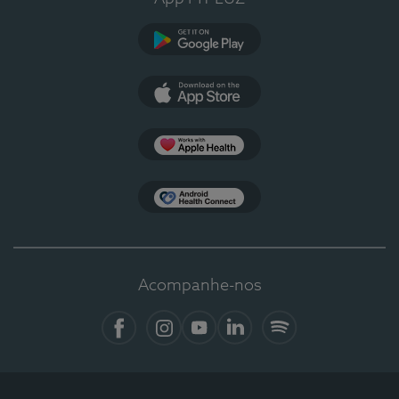
Google Play
App Store
Apple Health
Health Connect
Acompanhe-nos
Facebook
Instagram
YouTube
LinkedIn
Spotify