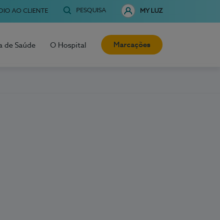
PESQUISA
OIO AO CLIENTE
MY LUZ
Marcações
a de Saúde
O Hospital