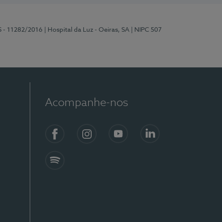
S - 11282/2016
| Hospital da Luz - Oeiras, SA
| NIPC 507
Acompanhe-nos
Facebook
Instagram
YouTube
LinkedIn
Spotify