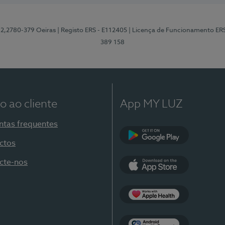
12,2780-379 Oeiras
| Registo ERS - E112405
| Licença de Funcionamento ER
389 158
o ao cliente
App MY LUZ
ntas frequentes
ctos
Google Play
cte-nos
App Store
Apple Health