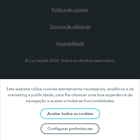
Política de cookies
Termos de utilização
Acessibilidade
© Luz Saúde 2026. Todos os direitos reservados.
Este website utiliza cookies estritamente necessários, analíticos e de
marketing e publicidade, para lhe oferecer uma boa experiência de
navegação e acesso a todas as funcionalidades.
Aceitar todos os cookies
Configurar preferências