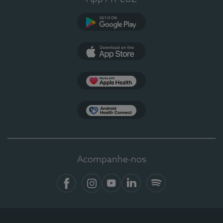
Google Play
App Store
Apple Health
Health Connect
Acompanhe-nos
Facebook
Instagram
YouTube
LinkedIn
Spotify