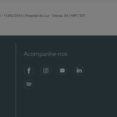
S - 11282/2016
| Hospital da Luz - Oeiras, SA
| NIPC 507
Acompanhe-nos
Facebook
Instagram
YouTube
LinkedIn
Spotify