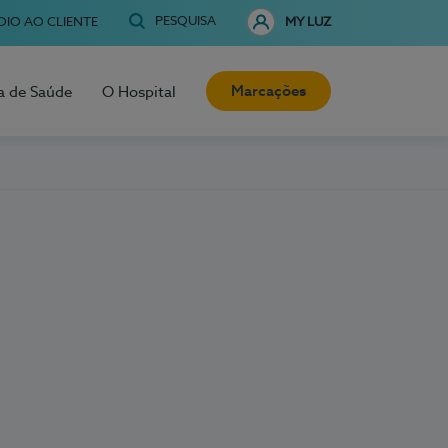
PESQUISA
OIO AO CLIENTE
MY LUZ
Marcações
a de Saúde
O Hospital