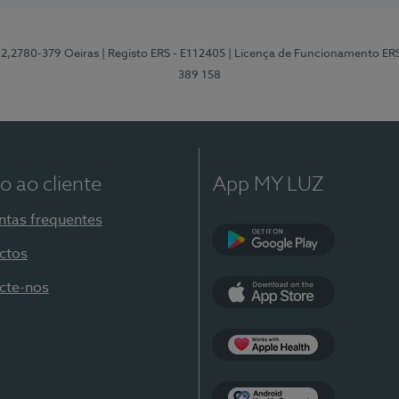
12,2780-379 Oeiras
| Registo ERS - E112405
| Licença de Funcionamento ER
389 158
o ao cliente
App MY LUZ
ntas frequentes
ctos
Google Play
cte-nos
App Store
Apple Health