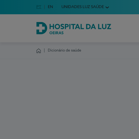
Idioma em Português
PT
English Language
EN
UNIDADES LUZ SAÚDE
Escolha o seu idioma
Hospital da Luz Oeiras
Dicionário de saúde
Homepage