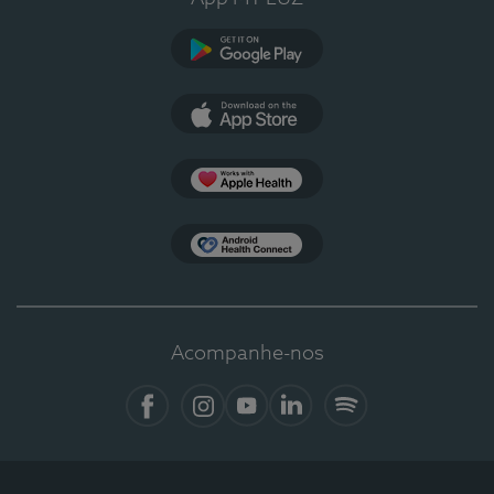
Google Play
App Store
Apple Health
Health Connect
Acompanhe-nos
Facebook
Instagram
YouTube
LinkedIn
Spotify