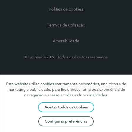
Política de cookies
Termos de utilização
Acessibilidade
© Luz Saúde 2026. Todos os direitos reservados.
Este website utiliza cookies estritamente necessários, analíticos e de
marketing e publicidade, para lhe oferecer uma boa experiência de
navegação e acesso a todas as funcionalidades.
Aceitar todos os cookies
Configurar preferências