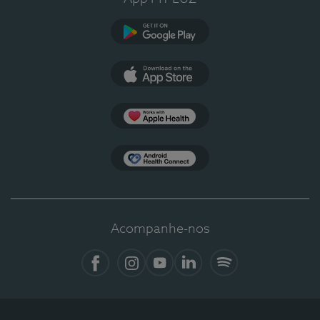
Google Play
App Store
Apple Health
Health Connect
Acompanhe-nos
Facebook
Instagram
YouTube
LinkedIn
Spotify