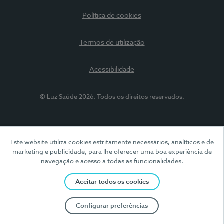
Política de cookies
Termos de utilização
Acessibilidade
© Luz Saúde 2026. Todos os direitos reservados.
Este website utiliza cookies estritamente necessários, analíticos e de
marketing e publicidade, para lhe oferecer uma boa experiência de
navegação e acesso a todas as funcionalidades.
Aceitar todos os cookies
Configurar preferências