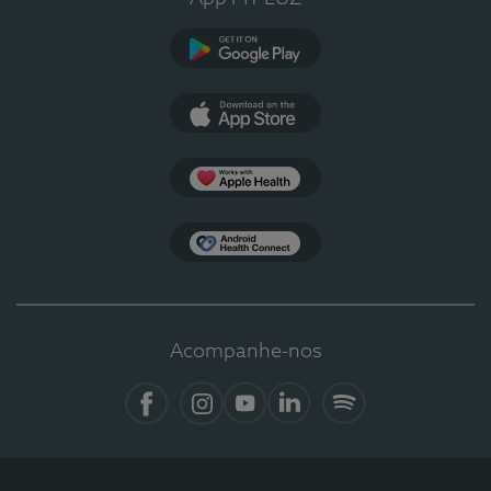
Google Play
App Store
Apple Health
Health Connect
Acompanhe-nos
Facebook
Instagram
YouTube
LinkedIn
Spotify