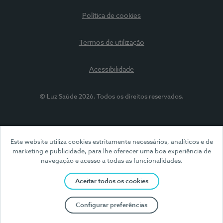
Política de cookies
Termos de utilização
Acessibilidade
© Luz Saúde 2026. Todos os direitos reservados.
Este website utiliza cookies estritamente necessários, analíticos e de
marketing e publicidade, para lhe oferecer uma boa experiência de
navegação e acesso a todas as funcionalidades.
Aceitar todos os cookies
Configurar preferências