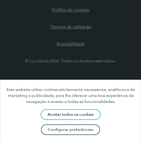
Política de cookies
Termos de utilização
Acessibilidade
© Luz Saúde 2026. Todos os direitos reservados.
Este website utiliza cookies estritamente necessários, analíticos e de
marketing e publicidade, para lhe oferecer uma boa experiência de
navegação e acesso a todas as funcionalidades.
Aceitar todos os cookies
Configurar preferências