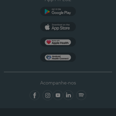
Google Play
App Store
Apple Health
Health Connect
Acompanhe-nos
Facebook
Instagram
YouTube
LinkedIn
Spotify