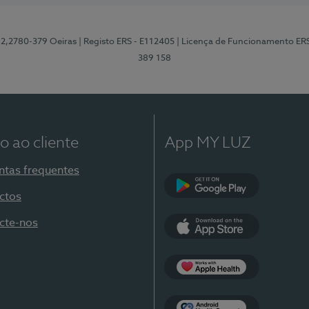
12,2780-379 Oeiras
| Registo ERS - E112405
| Licença de Funcionamento ER
389 158
o ao cliente
App MY LUZ
ntas frequentes
ctos
Google Play
cte-nos
App Store
Apple Health