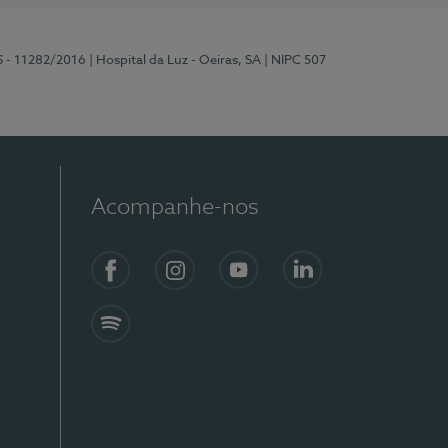
S - 11282/2016
| Hospital da Luz - Oeiras, SA
| NIPC 507
Acompanhe-nos
Facebook
Instagram
YouTube
LinkedIn
Spotify