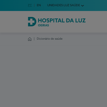
Idioma em Português
PT
English Language
EN
UNIDADES LUZ SAÚDE
Escolha o seu idioma
Hospital da Luz Oeiras
Dicionário de saúde
Homepage