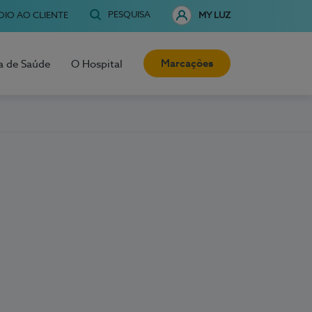
PESQUISA
OIO AO CLIENTE
MY LUZ
Marcações
a de Saúde
O Hospital