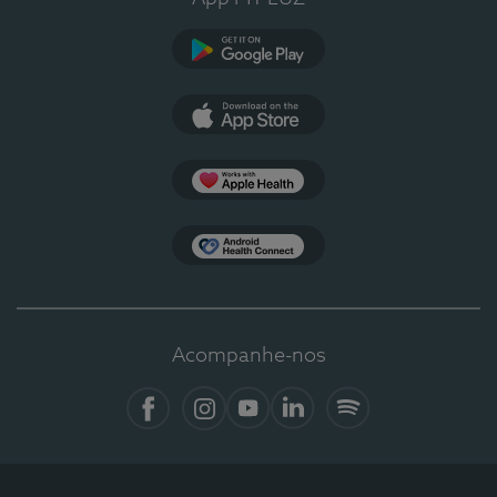
Google Play
App Store
Apple Health
Health Connect
Acompanhe-nos
Facebook
Instagram
YouTube
LinkedIn
Spotify