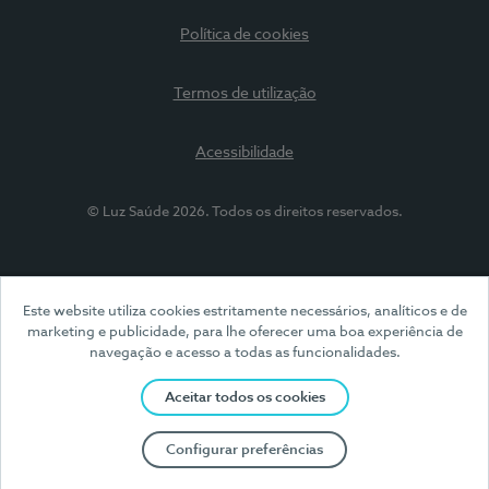
Política de cookies
Termos de utilização
Acessibilidade
© Luz Saúde 2026. Todos os direitos reservados.
Este website utiliza cookies estritamente necessários, analíticos e de
marketing e publicidade, para lhe oferecer uma boa experiência de
navegação e acesso a todas as funcionalidades.
Aceitar todos os cookies
Configurar preferências