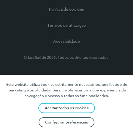
Política de cookies
Termos de utilização
Acessibilidade
© Luz Saúde 2026. Todos os direitos reservados.
Este website utiliza cookies estritamente necessários, analíticos e de
marketing e publicidade, para lhe oferecer uma boa experiência de
navegação e acesso a todas as funcionalidades.
Aceitar todos os cookies
Configurar preferências