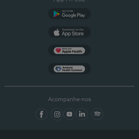
Google Play
App Store
Apple Health
Health Connect
Acompanhe-nos
Facebook
Instagram
YouTube
LinkedIn
Spotify