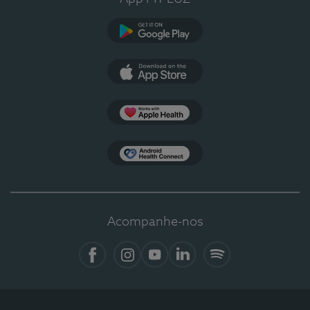
Google Play
App Store
Apple Health
Health Connect
Acompanhe-nos
Facebook
Instagram
YouTube
LinkedIn
Spotify