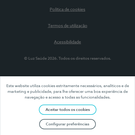
Política de cookies
Termos de utilização
Acessibilidade
© Luz Saúde 2026. Todos os direitos reservados.
Este website utiliza cookies estritamente necessários, analíticos e de
marketing e publicidade, para lhe oferecer uma boa experiência de
navegação e acesso a todas as funcionalidades.
Aceitar todos os cookies
Configurar preferências