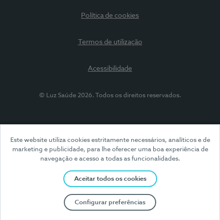
Política de cookies
Termos de utilização
Acessibilidade
© Luz Saúde 2026. Todos os direitos reservados.
Este website utiliza cookies estritamente necessários, analíticos e de
marketing e publicidade, para lhe oferecer uma boa experiência de
navegação e acesso a todas as funcionalidades.
Aceitar todos os cookies
Configurar preferências