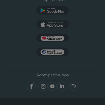
Google Play
App Store
Apple Health
Health Connect
Acompanhe-nos
Facebook
Instagram
YouTube
LinkedIn
Spotify