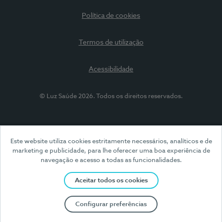
Política de cookies
Termos de utilização
Acessibilidade
© Luz Saúde 2026. Todos os direitos reservados.
Este website utiliza cookies estritamente necessários, analíticos e de
marketing e publicidade, para lhe oferecer uma boa experiência de
navegação e acesso a todas as funcionalidades.
Aceitar todos os cookies
Configurar preferências