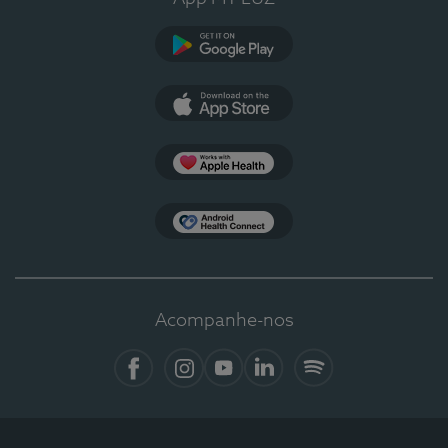
Google Play
App Store
Apple Health
Health Connect
Acompanhe-nos
Facebook
Instagram
YouTube
LinkedIn
Spotify