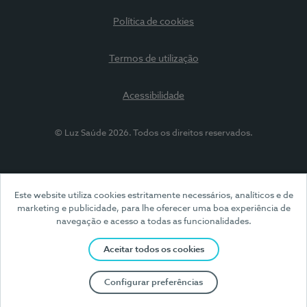
Política de cookies
Termos de utilização
Acessibilidade
© Luz Saúde 2026. Todos os direitos reservados.
Este website utiliza cookies estritamente necessários, analíticos e de
marketing e publicidade, para lhe oferecer uma boa experiência de
navegação e acesso a todas as funcionalidades.
Aceitar todos os cookies
Configurar preferências