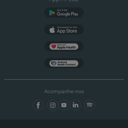
Google Play
App Store
Apple Health
Health Connect
Acompanhe-nos
Facebook
Instagram
YouTube
LinkedIn
Spotify