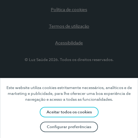
Política de cookies
Termos de utilização
Acessibilidade
© Luz Saúde 2026. Todos os direitos reservados.
Este website utiliza cookies estritamente necessários, analíticos e de
marketing e publicidade, para lhe oferecer uma boa experiência de
navegação e acesso a todas as funcionalidades.
Aceitar todos os cookies
Configurar preferências