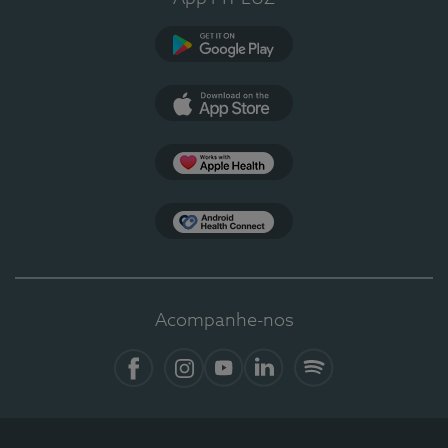
Google Play
App Store
Apple Health
Health Connect
Acompanhe-nos
Facebook
Instagram
YouTube
LinkedIn
Spotify