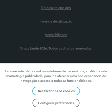
Política de cookies
Termos de utilização
Acessibilidade
© Luz Saúde 2026. Todos os direitos reservados.
Este website utiliza cookies estritamente necessários, analíticos e de
marketing e publicidade, para lhe oferecer uma boa experiência de
navegação e acesso a todas as funcionalidades.
Aceitar todos os cookies
Configurar preferências