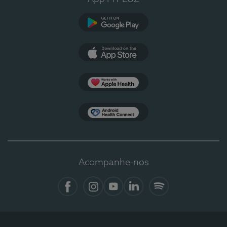
Google Play
App Store
Apple Health
Health Connect
Acompanhe-nos
Facebook
Instagram
YouTube
LinkedIn
Spotify