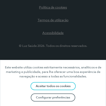
Política de cookies
Termos de utilização
Acessibilidade
© Luz Saúde 2026. Todos os direitos reservados.
Este website utiliza cookies estritamente necessários, analíticos e de
marketing e publicidade, para lhe oferecer uma boa experiência de
navegação e acesso a todas as funcionalidades.
Aceitar todos os cookies
Configurar preferências