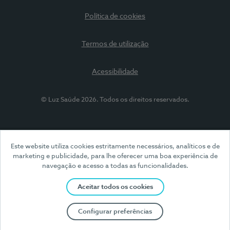
Política de cookies
Termos de utilização
Acessibilidade
© Luz Saúde 2026. Todos os direitos reservados.
Este website utiliza cookies estritamente necessários, analíticos e de
marketing e publicidade, para lhe oferecer uma boa experiência de
navegação e acesso a todas as funcionalidades.
Aceitar todos os cookies
Configurar preferências