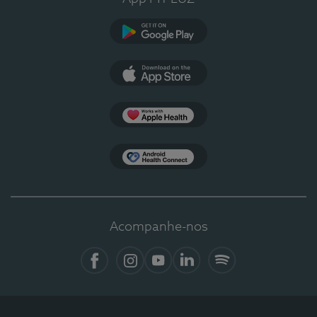
Google Play
App Store
Apple Health
Health Connect
Acompanhe-nos
Facebook
Instagram
YouTube
LinkedIn
Spotify