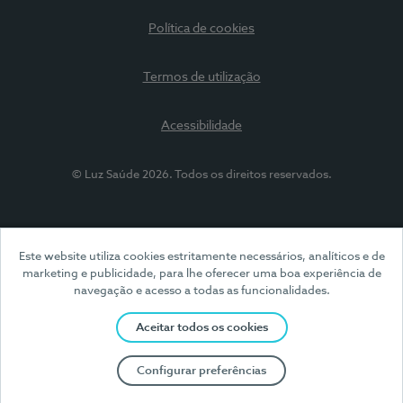
Política de cookies
Termos de utilização
Acessibilidade
© Luz Saúde 2026. Todos os direitos reservados.
Este website utiliza cookies estritamente necessários, analíticos e de
marketing e publicidade, para lhe oferecer uma boa experiência de
navegação e acesso a todas as funcionalidades.
Aceitar todos os cookies
Configurar preferências