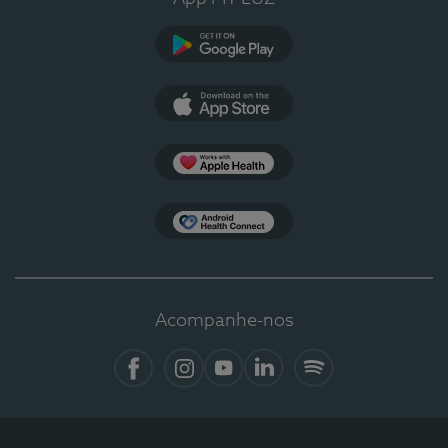
Google Play
App Store
Apple Health
Health Connect
Acompanhe-nos
Facebook
Instagram
YouTube
LinkedIn
Spotify