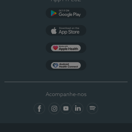
Google Play
App Store
Apple Health
Health Connect
Acompanhe-nos
Facebook
Instagram
YouTube
LinkedIn
Spotify