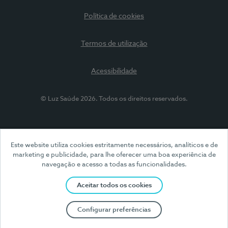
Política de cookies
Termos de utilização
Acessibilidade
© Luz Saúde 2026. Todos os direitos reservados.
Este website utiliza cookies estritamente necessários, analíticos e de
marketing e publicidade, para lhe oferecer uma boa experiência de
navegação e acesso a todas as funcionalidades.
Aceitar todos os cookies
Configurar preferências