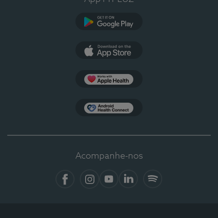
Google Play
App Store
Apple Health
Health Connect
Acompanhe-nos
Facebook
Instagram
YouTube
LinkedIn
Spotify