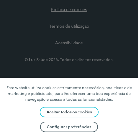
Política de cookies
Termos de utilização
Acessibilidade
© Luz Saúde 2026. Todos os direitos reservados.
Este website utiliza cookies estritamente necessários, analíticos e de
marketing e publicidade, para lhe oferecer uma boa experiência de
navegação e acesso a todas as funcionalidades.
Aceitar todos os cookies
Configurar preferências