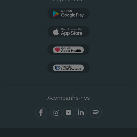
Google Play
App Store
Apple Health
Health Connect
Acompanhe-nos
Facebook
Instagram
YouTube
LinkedIn
Spotify