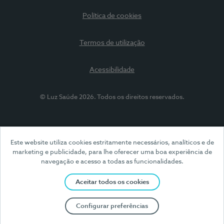
Política de cookies
Termos de utilização
Acessibilidade
© Luz Saúde 2026. Todos os direitos reservados.
Este website utiliza cookies estritamente necessários, analíticos e de
marketing e publicidade, para lhe oferecer uma boa experiência de
navegação e acesso a todas as funcionalidades.
Aceitar todos os cookies
Configurar preferências