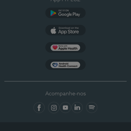
Google Play
App Store
Apple Health
Health Connect
Acompanhe-nos
Facebook
Instagram
YouTube
LinkedIn
Spotify