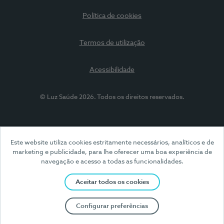
Política de cookies
Termos de utilização
Acessibilidade
© Luz Saúde 2026. Todos os direitos reservados.
Este website utiliza cookies estritamente necessários, analíticos e de
marketing e publicidade, para lhe oferecer uma boa experiência de
navegação e acesso a todas as funcionalidades.
Aceitar todos os cookies
Configurar preferências