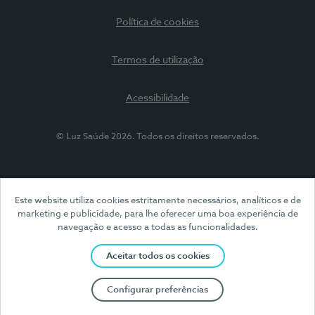
Política de cookies
Termos de utilização
Acessibilidade
© Luz Saúde 2026. Todos os direitos reservados.
Este website utiliza cookies estritamente necessários, analíticos e de
marketing e publicidade, para lhe oferecer uma boa experiência de
navegação e acesso a todas as funcionalidades.
Aceitar todos os cookies
Configurar preferências