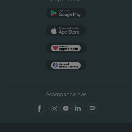
Google Play
App Store
Apple Health
Health Connect
Acompanhe-nos
Facebook
Instagram
YouTube
LinkedIn
Spotify