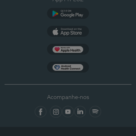
Google Play
App Store
Apple Health
Health Connect
Acompanhe-nos
Facebook
Instagram
YouTube
LinkedIn
Spotify