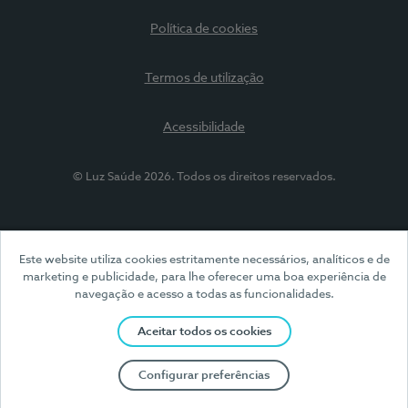
Política de cookies
Termos de utilização
Acessibilidade
© Luz Saúde 2026. Todos os direitos reservados.
Este website utiliza cookies estritamente necessários, analíticos e de
marketing e publicidade, para lhe oferecer uma boa experiência de
navegação e acesso a todas as funcionalidades.
Aceitar todos os cookies
Configurar preferências