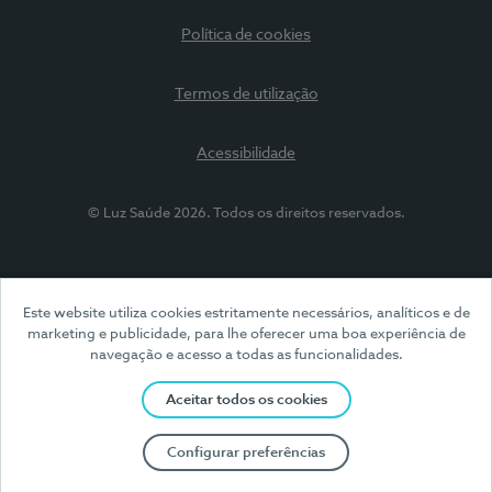
Política de cookies
Termos de utilização
Acessibilidade
© Luz Saúde 2026. Todos os direitos reservados.
Este website utiliza cookies estritamente necessários, analíticos e de
marketing e publicidade, para lhe oferecer uma boa experiência de
navegação e acesso a todas as funcionalidades.
Aceitar todos os cookies
Configurar preferências