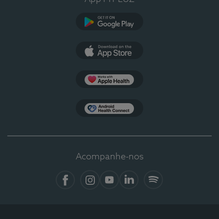
Google Play
App Store
Apple Health
Health Connect
Acompanhe-nos
Facebook
Instagram
YouTube
LinkedIn
Spotify