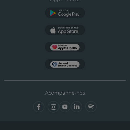
Google Play
App Store
Apple Health
Health Connect
Acompanhe-nos
Facebook
Instagram
YouTube
LinkedIn
Spotify