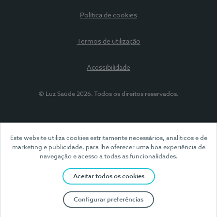
Política de cookies
Termos de utilização
Acessibilidade
© Luz Saúde 2026. Todos os direitos reservados.
Este website utiliza cookies estritamente necessários, analíticos e de
marketing e publicidade, para lhe oferecer uma boa experiência de
navegação e acesso a todas as funcionalidades.
Aceitar todos os cookies
Configurar preferências