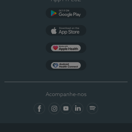
Google Play
App Store
Apple Health
Health Connect
Acompanhe-nos
Facebook
Instagram
YouTube
LinkedIn
Spotify