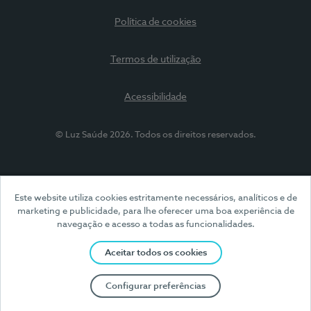
Política de cookies
Termos de utilização
Acessibilidade
© Luz Saúde 2026. Todos os direitos reservados.
Este website utiliza cookies estritamente necessários, analíticos e de
marketing e publicidade, para lhe oferecer uma boa experiência de
navegação e acesso a todas as funcionalidades.
Aceitar todos os cookies
Configurar preferências