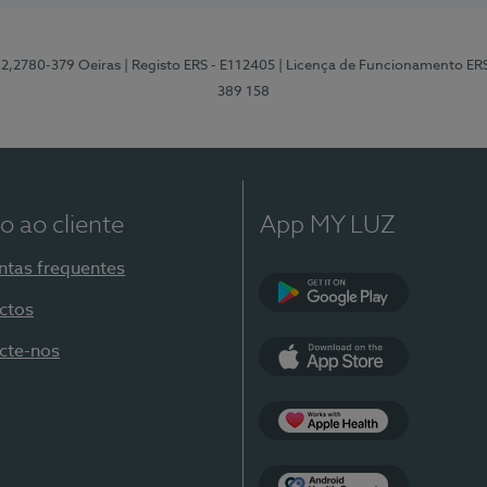
12,2780-379 Oeiras
| Registo ERS - E112405
| Licença de Funcionamento ER
389 158
o ao cliente
App MY LUZ
ntas frequentes
ctos
Google Play
cte-nos
App Store
Apple Health