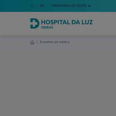
Idioma em Português
PT
English Language
EN
UNIDADES LUZ SAÚDE
Escolha o seu idioma
Hospital da Luz Oeiras
Encontre um médico
Homepage