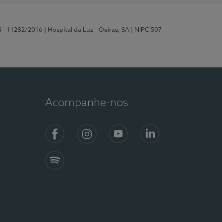
S - 11282/2016
| Hospital da Luz - Oeiras, SA
| NIPC 507
Acompanhe-nos
Facebook
Instagram
YouTube
LinkedIn
Spotify