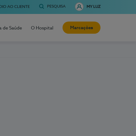
PESQUISA
OIO AO CLIENTE
MY LUZ
Marcações
a de Saúde
O Hospital