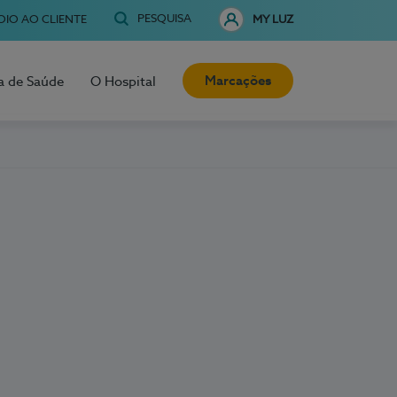
PESQUISA
OIO AO CLIENTE
MY LUZ
Marcações
a de Saúde
O Hospital