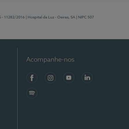
S - 11282/2016
| Hospital da Luz - Oeiras, SA
| NIPC 507
Acompanhe-nos
Facebook
Instagram
YouTube
LinkedIn
Spotify