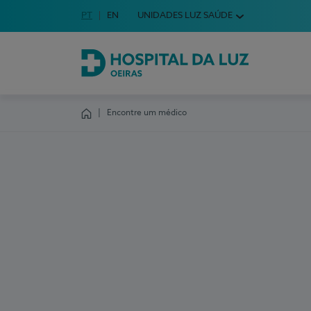
Idioma em Português
PT
English Language
EN
UNIDADES LUZ SAÚDE
Escolha o seu idioma
Hospital da Luz Oeiras
Encontre um médico
Homepage