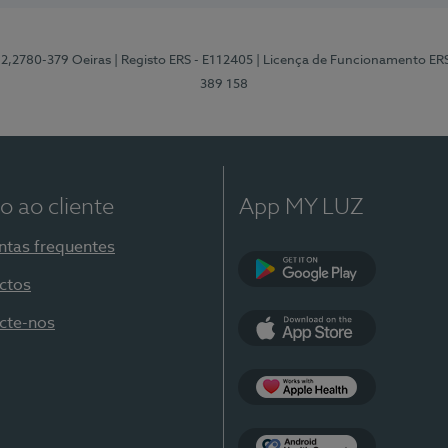
12,2780-379 Oeiras
| Registo ERS - E112405
| Licença de Funcionamento ER
389 158
o ao cliente
App MY LUZ
ntas frequentes
ctos
Google Play
cte-nos
App Store
Apple Health