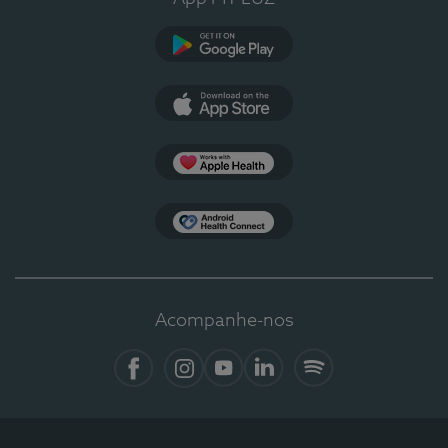
Google Play
App Store
Apple Health
Health Connect
Acompanhe-nos
Facebook
Instagram
YouTube
LinkedIn
Spotify