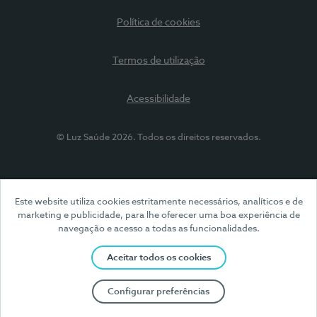
Política de cookies
Termos de utilização
Acessibilidade
© Luz Saúde 2026. Todos os direitos reservados.
Este website utiliza cookies estritamente necessários, analíticos e de
marketing e publicidade, para lhe oferecer uma boa experiência de
navegação e acesso a todas as funcionalidades.
Aceitar todos os cookies
Configurar preferências